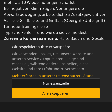
mehr als 10 Wiederholungen schaffst
Bei negativen Klimmzügen: Verlängere die
Abwärtsbewegung, arbeite dich zu Zusatzgewicht vor
Variiere Griffbreite und Griffart (Obergriff/Untergriff)
für neue Trainingsreize
Typische Fehler – und wie du sie vermeidest
Zu wenig Körperspannung:
Halte Bauch und Gesäß
fest, um Schwung und Pendeln zu vermeiden.
Wir respektieren Ihre Privatsphäre
Zu schnelle Wiederholungen:
Kontrolliere jede Phase
Wir verwenden Cookies, um unsere Website und
der Bewegung, besonders das Ablassen.
unseren Service zu optimieren. Einige sind
Vernachlässigung der Technik:
Qualität vor Quantität
essenziell, während andere uns helfen, diese
– lieber weniger, dafür sauber ausgeführte
Website und Ihre Erfahrung zu verbessern.
Wiederholungen.
Mehr erfahren in unserer Datenschutzerklärung
Individuelles Coaching bei CFDO: Dein Schlüssel zum
Nur essenzielle
Erfolg
Bei CrossFit Dortmund bekommst du mehr als nur
Alle akzeptieren
einen Trainingsplan. Unsere erfahrenen Coaches
analysieren gemeinsam mit dir deinen aktuellen Stand,
deine Ziele und deinen Alltag. Wir bieten: